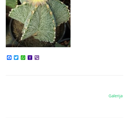
Facebook
Twitter
WhatsApp
Yahoo
Viber
Mail
Кретање
Galerija
чланка